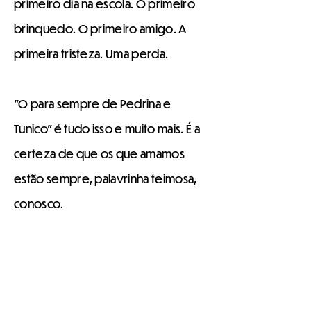
primeiro dia na escola. O primeiro
brinquedo. O primeiro amigo. A
primeira tristeza. Uma perda.
"O para sempre de Pedrina e
Tunico" é tudo isso e muito mais. É a
certeza de que os que amamos
estão sempre, palavrinha teimosa,
conosco.
1. A amizade entre dois garotos,
ambos de 8 anos, permeia a narrativa
de afetos e de memórias de vida, com