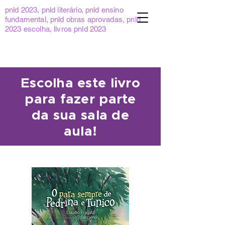
pnld 2023, pnld literário, pnld ensino
fundamental, pnld obras aprovadas, pnld
2023 escolha, livros pnld 2023
Escolha este livro
para fazer parte
da sua sala de
aula!